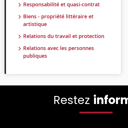
Responsabilité et quasi-contrat
Biens - propriété littéraire et
artistique
Relations du travail et protection
Relations avec les personnes
publiques
Restez
infor