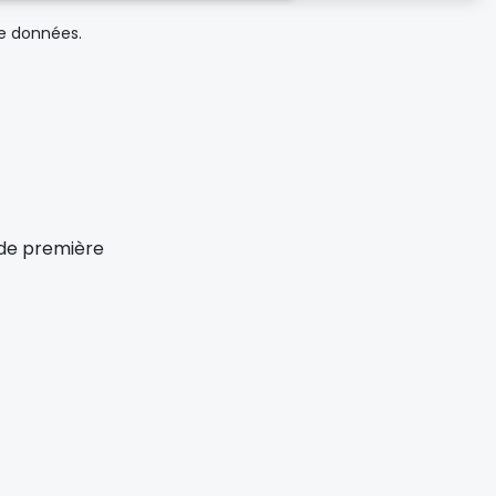
de données.
x de première