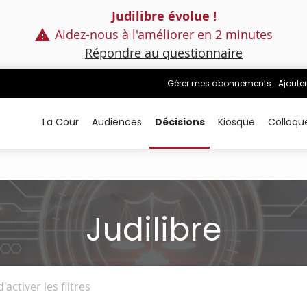
Judilibre évolue !
Aidez-nous à l'améliorer en 2 minutes
Répondre au questionnaire
Gérer mes abonnements
Ajouter
La Cour
Audiences
Décisions
Kiosque
Colloqu
Judilibre