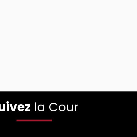
uivez
la Cour