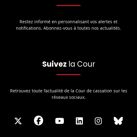
Restez informé en personnalisant vos alertes et
notifications. Abonnez-vous à toutes nos actualités.
Suivez
la Cour
Retrouvez toute l’actualité de la Cour de cassation sur les
réseaux sociaux.
Share
Share
Share
Share
Sha
Share
on
on
on
on
on
on