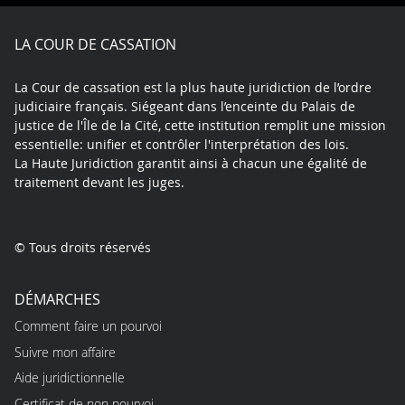
Facebook
X
Youtube
LinkedIn
Instagram
Blue
play
LA COUR DE CASSATION
La Cour de cassation est la plus haute juridiction de l’ordre
judiciaire français. Siégeant dans l’enceinte du Palais de
justice de l'Île de la Cité, cette institution remplit une mission
essentielle: unifier et contrôler l'interprétation des lois.
La Haute Juridiction garantit ainsi à chacun une égalité de
traitement devant les juges.
© Tous droits réservés
DÉMARCHES
Comment faire un pourvoi
Suivre mon affaire
Aide juridictionnelle
Certificat de non pourvoi