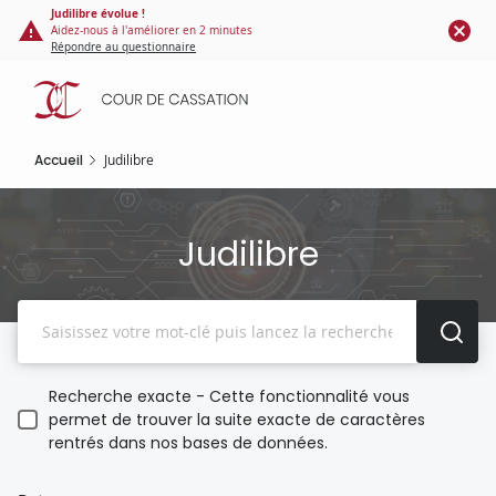
Panneau de gestion des cookies
Aller
Judilibre évolue !
Aidez-nous à l'améliorer en 2 minutes
au
Répondre au questionnaire
contenu
principal
Accueil
Judilibre
Judilibre
Recherche
Recherche exacte - Cette fonctionnalité vous
permet de trouver la suite exacte de caractères
rentrés dans nos bases de données.