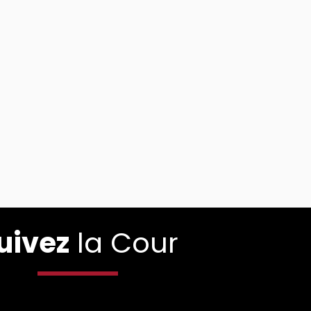
uivez
la Cour