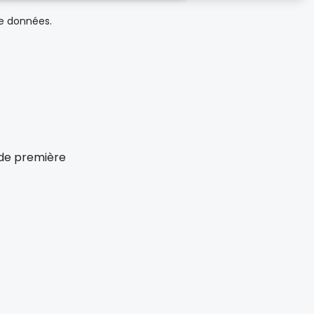
de données.
x de première