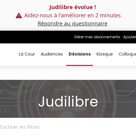
Judilibre évolue !
Aidez-nous à l'améliorer en 2 minutes
Répondre au questionnaire
Gérer mes abonnements
Ajouter
La Cour
Audiences
Décisions
Kiosque
Colloqu
Judilibre