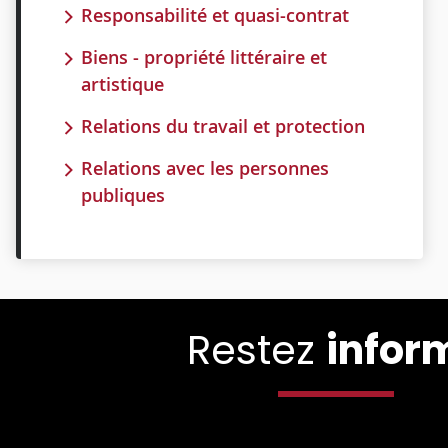
Responsabilité et quasi-contrat
Biens - propriété littéraire et
artistique
Relations du travail et protection
Relations avec les personnes
publiques
Restez
infor