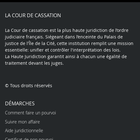
Facebook
X
Youtube
LinkedIn
Instagram
Blue
play
LA COUR DE CASSATION
La Cour de cassation est la plus haute juridiction de l’ordre
judiciaire français. Siégeant dans l’enceinte du Palais de
justice de l'Île de la Cité, cette institution remplit une mission
essentielle: unifier et contrôler l'interprétation des lois.
La Haute Juridiction garantit ainsi à chacun une égalité de
traitement devant les juges.
© Tous droits réservés
DÉMARCHES
Comment faire un pourvoi
Suivre mon affaire
Aide juridictionnelle
Certificat de non pourvoi