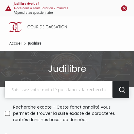
Panneau de gestion des cookies
Aller
Judilibre évolue !
Aidez-nous à l'améliorer en 2 minutes
au
Répondre au questionnaire
contenu
principal
Accueil
Judilibre
Judilibre
Recherche
Recherche exacte - Cette fonctionnalité vous
permet de trouver la suite exacte de caractères
rentrés dans nos bases de données.