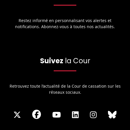
Restez informé en personnalisant vos alertes et
notifications. Abonnez-vous à toutes nos actualités.
Suivez
la Cour
Retrouvez toute l’actualité de la Cour de cassation sur les
réseaux sociaux.
Share
Share
Share
Share
Sha
Share
on
on
on
on
on
on