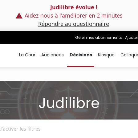
Judilibre évolue !
Aidez-nous à l'améliorer en 2 minutes
Répondre au questionnaire
Gérer mes abonnements
Ajouter
La Cour
Audiences
Décisions
Kiosque
Colloqu
Judilibre