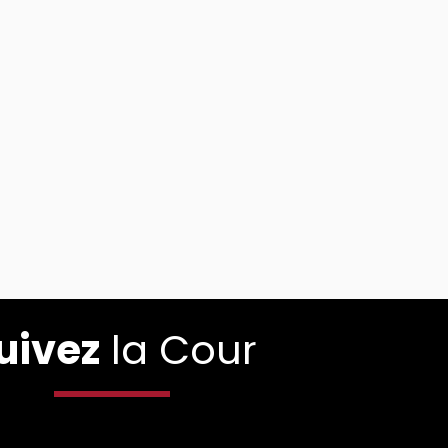
uivez
la Cour