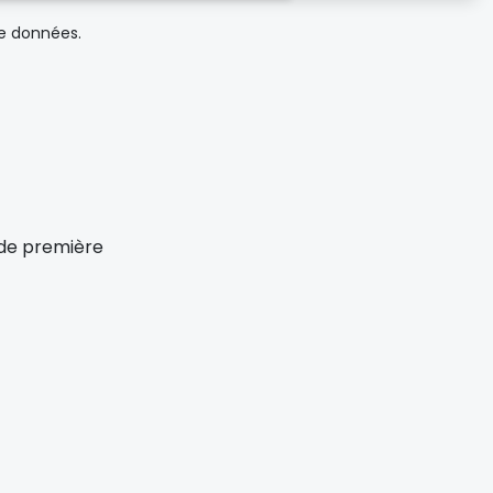
de données.
x de première