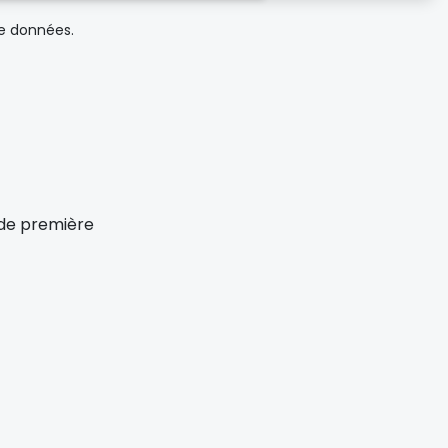
de données.
x de première