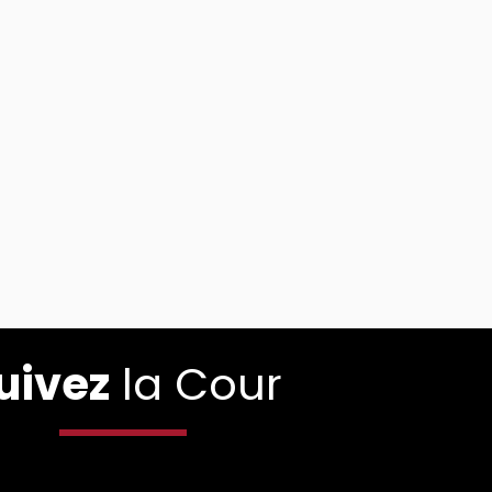
uivez
la Cour