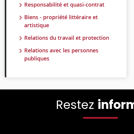
Responsabilité et quasi-contrat
Biens - propriété littéraire et
artistique
Relations du travail et protection
Relations avec les personnes
publiques
Restez
infor