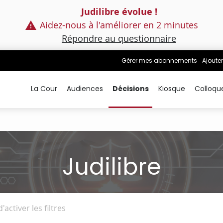
Judilibre évolue !
Aidez-nous à l'améliorer en 2 minutes
Répondre au questionnaire
Gérer mes abonnements
Ajouter
La Cour
Audiences
Décisions
Kiosque
Colloqu
Judilibre