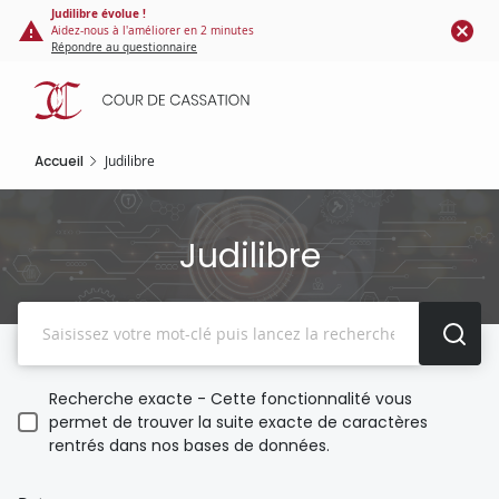
Panneau de gestion des cookies
Aller
Judilibre évolue !
Aidez-nous à l'améliorer en 2 minutes
au
Répondre au questionnaire
contenu
principal
Accueil
Judilibre
Judilibre
Recherche
Recherche exacte - Cette fonctionnalité vous
permet de trouver la suite exacte de caractères
rentrés dans nos bases de données.