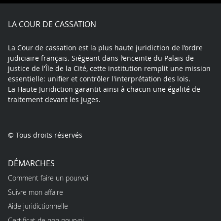
Facebook
X
Youtube
LinkedIn
Instagram
Blue
play
LA COUR DE CASSATION
La Cour de cassation est la plus haute juridiction de l’ordre
judiciaire français. Siégeant dans l’enceinte du Palais de
justice de l'Île de la Cité, cette institution remplit une mission
essentielle: unifier et contrôler l'interprétation des lois.
La Haute Juridiction garantit ainsi à chacun une égalité de
traitement devant les juges.
© Tous droits réservés
DÉMARCHES
Comment faire un pourvoi
Suivre mon affaire
Aide juridictionnelle
Certificat de non pourvoi