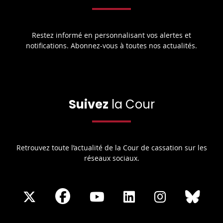
Restez informé en personnalisant vos alertes et
notifications. Abonnez-vous à toutes nos actualités.
Suivez
la Cour
Retrouvez toute l’actualité de la Cour de cassation sur les
réseaux sociaux.
Share
Share
Share
Share
Sha
Share
on
on
on
on
on
on