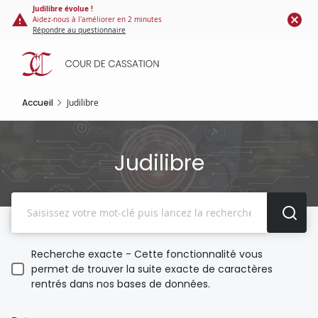
Panneau de gestion des cookies
Aller
Judilibre évolue !
Aidez-nous à l'améliorer en 2 minutes
au
Répondre au questionnaire
contenu
principal
Accueil
Judilibre
Judilibre
Recherche
Recherche exacte - Cette fonctionnalité vous
permet de trouver la suite exacte de caractères
rentrés dans nos bases de données.