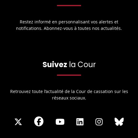
Restez informé en personnalisant vos alertes et
notifications. Abonnez-vous à toutes nos actualités.
Suivez
la Cour
Retrouvez toute l’actualité de la Cour de cassation sur les
réseaux sociaux.
Share
Share
Share
Share
Sha
Share
on
on
on
on
on
on