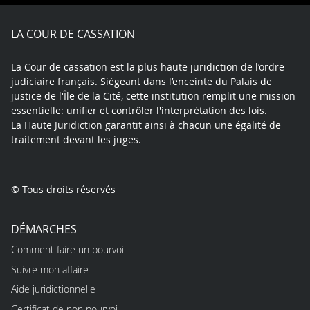
Facebook
X
Youtube
LinkedIn
Instagram
Blue
play
LA COUR DE CASSATION
La Cour de cassation est la plus haute juridiction de l’ordre
judiciaire français. Siégeant dans l’enceinte du Palais de
justice de l'Île de la Cité, cette institution remplit une mission
essentielle: unifier et contrôler l'interprétation des lois.
La Haute Juridiction garantit ainsi à chacun une égalité de
traitement devant les juges.
© Tous droits réservés
DÉMARCHES
Comment faire un pourvoi
Suivre mon affaire
Aide juridictionnelle
Certificat de non pourvoi