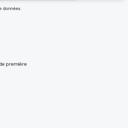
de données.
x de première