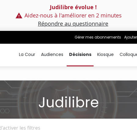
Judilibre évolue !
Aidez-nous à l'améliorer en 2 minutes
Répondre au questionnaire
Gérer mes abonnements
Ajouter
La Cour
Audiences
Décisions
Kiosque
Colloqu
Judilibre