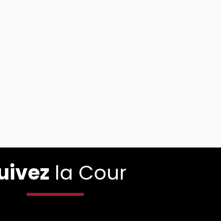
uivez
la Cour