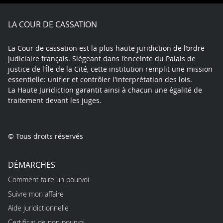
Facebook
X
Youtube
LinkedIn
Instagram
Blue
play
LA COUR DE CASSATION
La Cour de cassation est la plus haute juridiction de l’ordre
judiciaire français. Siégeant dans l’enceinte du Palais de
justice de l'Île de la Cité, cette institution remplit une mission
essentielle: unifier et contrôler l'interprétation des lois.
La Haute Juridiction garantit ainsi à chacun une égalité de
traitement devant les juges.
© Tous droits réservés
DÉMARCHES
Comment faire un pourvoi
Suivre mon affaire
Aide juridictionnelle
Certificat de non pourvoi