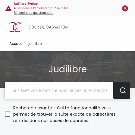
Panneau de gestion des cookies
Aller
Judilibre évolue !
Aidez-nous à l'améliorer en 2 minutes
au
Répondre au questionnaire
contenu
principal
Accueil
Judilibre
Judilibre
Recherche
Recherche exacte - Cette fonctionnalité vous
permet de trouver la suite exacte de caractères
rentrés dans nos bases de données.