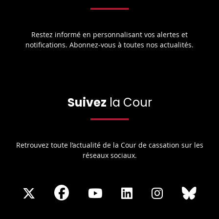
Restez informé en personnalisant vos alertes et
notifications. Abonnez-vous à toutes nos actualités.
Suivez
la Cour
Retrouvez toute l’actualité de la Cour de cassation sur les
réseaux sociaux.
Share
Share
Share
Share
Sha
Share
on
on
on
on
on
on