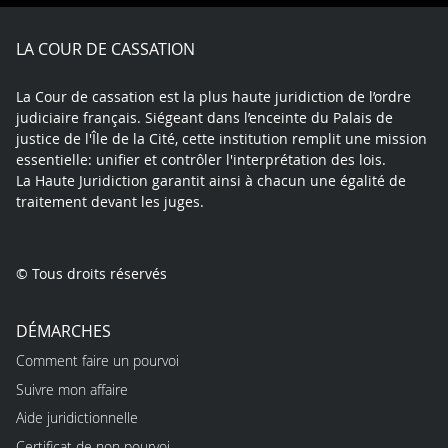
Facebook
X
Youtube
LinkedIn
Instagram
Blue
play
LA COUR DE CASSATION
La Cour de cassation est la plus haute juridiction de l’ordre
judiciaire français. Siégeant dans l’enceinte du Palais de
justice de l'Île de la Cité, cette institution remplit une mission
essentielle: unifier et contrôler l'interprétation des lois.
La Haute Juridiction garantit ainsi à chacun une égalité de
traitement devant les juges.
© Tous droits réservés
DÉMARCHES
Comment faire un pourvoi
Suivre mon affaire
Aide juridictionnelle
Certificat de non pourvoi