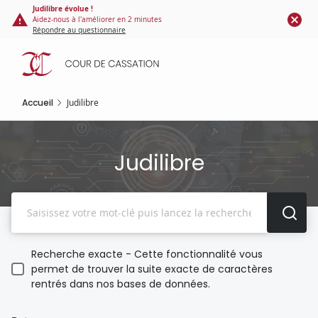
Panneau de gestion des cookies
Aller
Judilibre évolue !
Aidez-nous à l'améliorer en 2 minutes
au
Répondre au questionnaire
contenu
principal
Accueil
Judilibre
Judilibre
Recherche
Recherche exacte - Cette fonctionnalité vous
permet de trouver la suite exacte de caractères
rentrés dans nos bases de données.