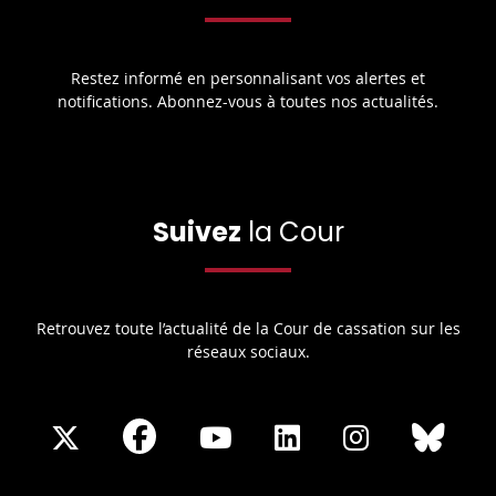
Restez informé en personnalisant vos alertes et
notifications. Abonnez-vous à toutes nos actualités.
Suivez
la Cour
Retrouvez toute l’actualité de la Cour de cassation sur les
réseaux sociaux.
Share
Share
Share
Share
Sha
Share
on
on
on
on
on
on