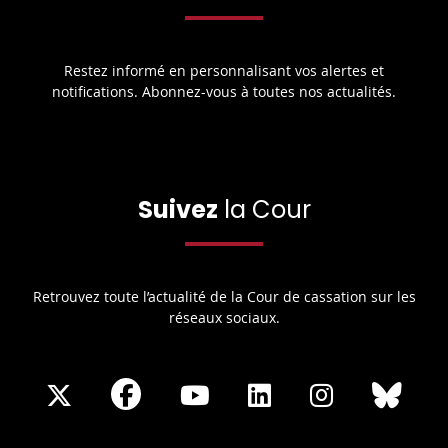
Restez informé en personnalisant vos alertes et
notifications. Abonnez-vous à toutes nos actualités.
Suivez
la Cour
Retrouvez toute l’actualité de la Cour de cassation sur les
réseaux sociaux.
Share
Share
Share
Share
Sha
Share
on
on
on
on
on
on