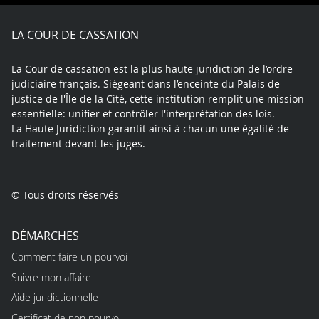
Facebook
X
Youtube
LinkedIn
Instagram
Blue
play
LA COUR DE CASSATION
La Cour de cassation est la plus haute juridiction de l’ordre
judiciaire français. Siégeant dans l’enceinte du Palais de
justice de l'Île de la Cité, cette institution remplit une mission
essentielle: unifier et contrôler l'interprétation des lois.
La Haute Juridiction garantit ainsi à chacun une égalité de
traitement devant les juges.
© Tous droits réservés
DÉMARCHES
Comment faire un pourvoi
Suivre mon affaire
Aide juridictionnelle
Certificat de non pourvoi