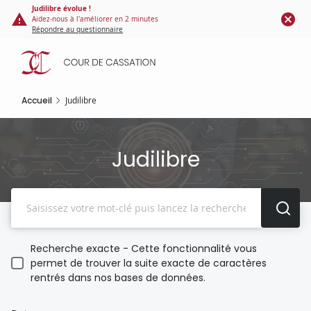
Panneau de gestion des cookies
Aller
Judilibre évolue !
Aidez-nous à l'améliorer en 2 minutes
au
Répondre au questionnaire
contenu
principal
Accueil
Judilibre
Judilibre
Recherche
Recherche exacte - Cette fonctionnalité vous
permet de trouver la suite exacte de caractères
rentrés dans nos bases de données.