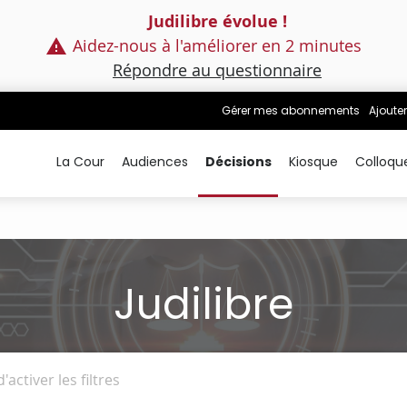
Judilibre évolue !
Aidez-nous à l'améliorer en 2 minutes
Répondre au questionnaire
Gérer mes abonnements
Ajouter
La Cour
Audiences
Décisions
Kiosque
Colloqu
Judilibre