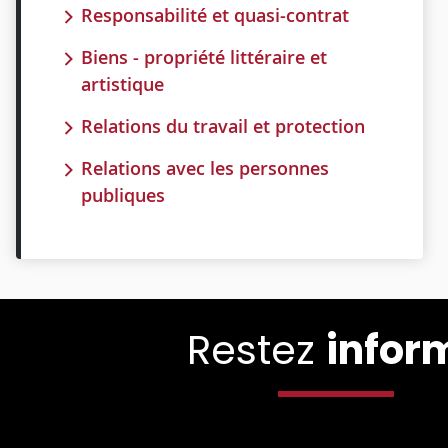
Responsabilité et quasi-contrat
Biens - propriété littéraire et
artistique
Relations du travail et protection
Relations avec les personnes
publiques
Restez
infor