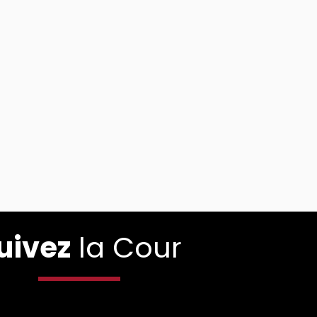
uivez
la Cour