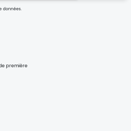
de données.
x de première