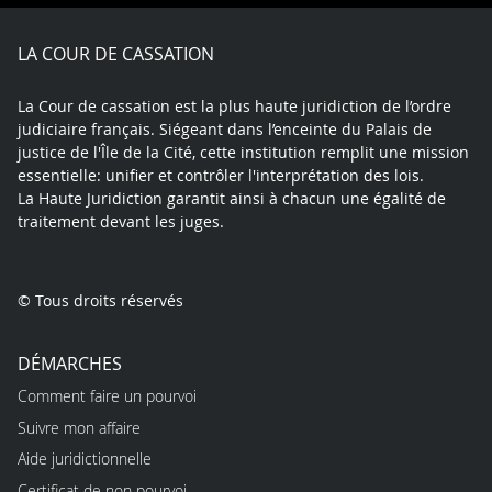
Facebook
X
Youtube
LinkedIn
Instagram
Blue
play
LA COUR DE CASSATION
La Cour de cassation est la plus haute juridiction de l’ordre
judiciaire français. Siégeant dans l’enceinte du Palais de
justice de l'Île de la Cité, cette institution remplit une mission
essentielle: unifier et contrôler l'interprétation des lois.
La Haute Juridiction garantit ainsi à chacun une égalité de
traitement devant les juges.
© Tous droits réservés
DÉMARCHES
Comment faire un pourvoi
Suivre mon affaire
Aide juridictionnelle
Certificat de non pourvoi