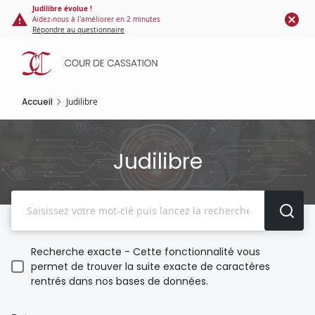
Panneau de gestion des cookies
Aller
Judilibre évolue !
Aidez-nous à l'améliorer en 2 minutes
au
Répondre au questionnaire
contenu
principal
Accueil
Judilibre
Judilibre
Recherche
Recherche exacte - Cette fonctionnalité vous
permet de trouver la suite exacte de caractères
rentrés dans nos bases de données.