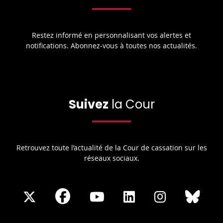
Restez informé en personnalisant vos alertes et
notifications. Abonnez-vous à toutes nos actualités.
Suivez
la Cour
Retrouvez toute l’actualité de la Cour de cassation sur les
réseaux sociaux.
Share
Share
Share
Share
Sha
Share
on
on
on
on
on
on