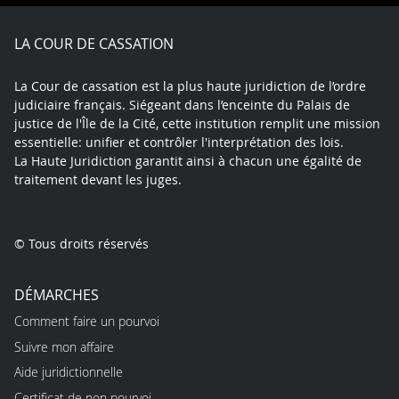
Facebook
X
Youtube
LinkedIn
Instagram
Blue
play
LA COUR DE CASSATION
La Cour de cassation est la plus haute juridiction de l’ordre
judiciaire français. Siégeant dans l’enceinte du Palais de
justice de l'Île de la Cité, cette institution remplit une mission
essentielle: unifier et contrôler l'interprétation des lois.
La Haute Juridiction garantit ainsi à chacun une égalité de
traitement devant les juges.
© Tous droits réservés
DÉMARCHES
Comment faire un pourvoi
Suivre mon affaire
Aide juridictionnelle
Certificat de non pourvoi