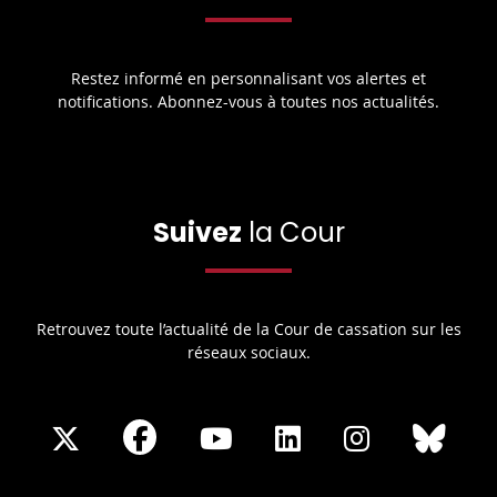
Restez informé en personnalisant vos alertes et
notifications. Abonnez-vous à toutes nos actualités.
Suivez
la Cour
Retrouvez toute l’actualité de la Cour de cassation sur les
réseaux sociaux.
Share
Share
Share
Share
Sha
Share
on
on
on
on
on
on