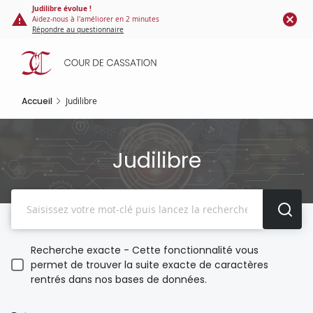
Panneau de gestion des cookies
Aller
Judilibre évolue !
Aidez-nous à l'améliorer en 2 minutes
au
Répondre au questionnaire
contenu
principal
Accueil
Judilibre
Judilibre
Recherche
Recherche exacte - Cette fonctionnalité vous
permet de trouver la suite exacte de caractères
rentrés dans nos bases de données.