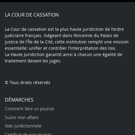
Facebook
X
Youtube
LinkedIn
Instagram
Blue
play
LA COUR DE CASSATION
La Cour de cassation est la plus haute juridiction de l’ordre
judiciaire français. Siégeant dans l’enceinte du Palais de
justice de l'Île de la Cité, cette institution remplit une mission
essentielle: unifier et contrôler l'interprétation des lois.
La Haute Juridiction garantit ainsi à chacun une égalité de
traitement devant les juges.
© Tous droits réservés
DÉMARCHES
Comment faire un pourvoi
Suivre mon affaire
Aide juridictionnelle
Certificat de non pourvoi