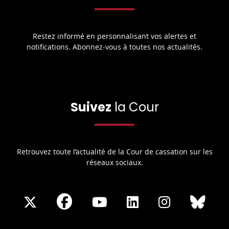
Restez informé en personnalisant vos alertes et
notifications. Abonnez-vous à toutes nos actualités.
Suivez
la Cour
Retrouvez toute l’actualité de la Cour de cassation sur les
réseaux sociaux.
Share
Share
Share
Share
Sha
Share
on
on
on
on
on
on