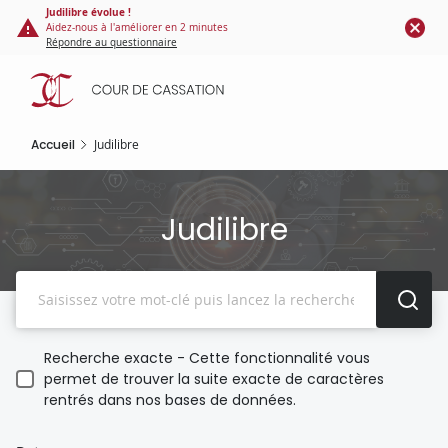
Panneau de gestion des cookies
Aller
Judilibre évolue !
Aidez-nous à l'améliorer en 2 minutes
au
Répondre au questionnaire
contenu
principal
Accueil
Judilibre
Judilibre
Recherche
Recherche exacte - Cette fonctionnalité vous
permet de trouver la suite exacte de caractères
rentrés dans nos bases de données.