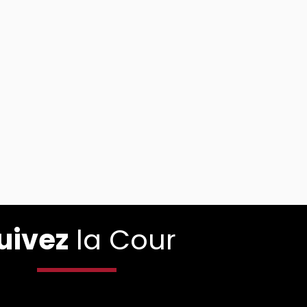
uivez
la Cour