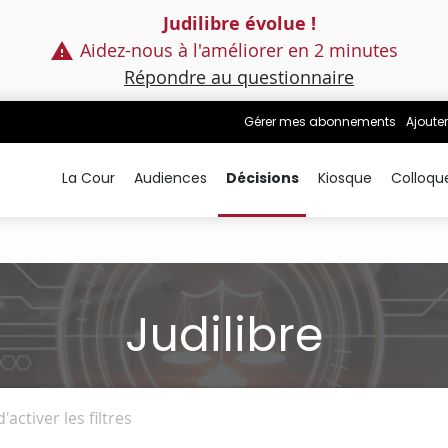
Judilibre évolue !
Aidez-nous à l'améliorer en 2 minutes
Répondre au questionnaire
Gérer mes abonnements
Ajouter
La Cour
Audiences
Décisions
Kiosque
Colloqu
Judilibre