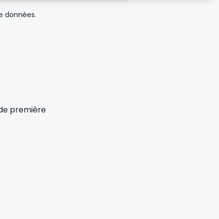
de données.
x de première