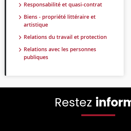
Responsabilité et quasi-contrat
Biens - propriété littéraire et
artistique
Relations du travail et protection
Relations avec les personnes
publiques
Restez
infor