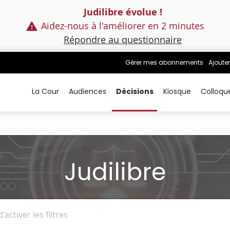
Judilibre évolue !
Aidez-nous à l'améliorer en 2 minutes
Répondre au questionnaire
Gérer mes abonnements
Ajouter
La Cour
Audiences
Décisions
Kiosque
Colloqu
Judilibre