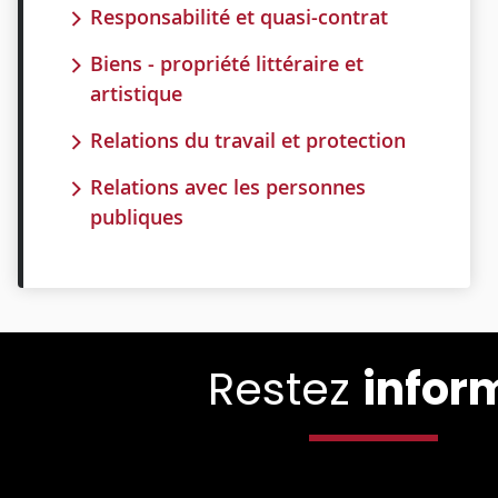
Responsabilité et quasi-contrat
Biens - propriété littéraire et
artistique
Relations du travail et protection
Relations avec les personnes
publiques
Restez
infor