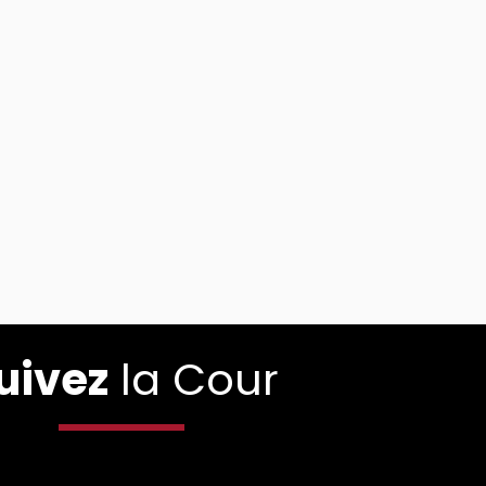
uivez
la Cour