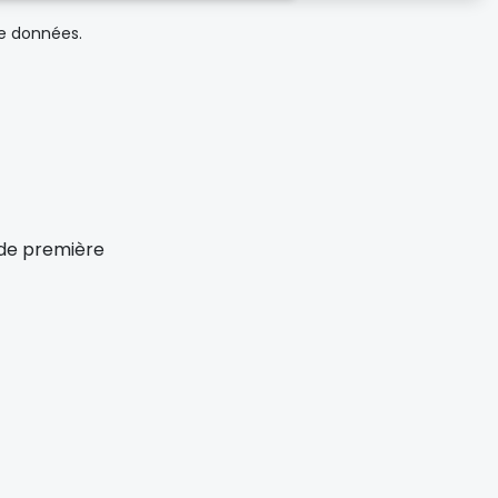
de données.
x de première