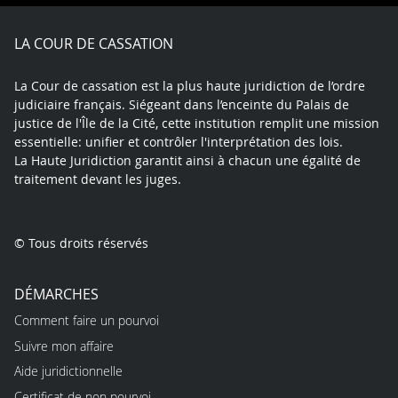
Facebook
X
Youtube
LinkedIn
Instagram
Blue
play
LA COUR DE CASSATION
La Cour de cassation est la plus haute juridiction de l’ordre
judiciaire français. Siégeant dans l’enceinte du Palais de
justice de l'Île de la Cité, cette institution remplit une mission
essentielle: unifier et contrôler l'interprétation des lois.
La Haute Juridiction garantit ainsi à chacun une égalité de
traitement devant les juges.
© Tous droits réservés
DÉMARCHES
Comment faire un pourvoi
Suivre mon affaire
Aide juridictionnelle
Certificat de non pourvoi