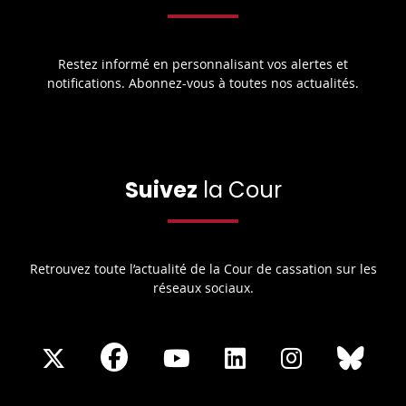
Restez informé en personnalisant vos alertes et
notifications. Abonnez-vous à toutes nos actualités.
Suivez
la Cour
Retrouvez toute l’actualité de la Cour de cassation sur les
réseaux sociaux.
Share
Share
Share
Share
Sha
Share
on
on
on
on
on
on