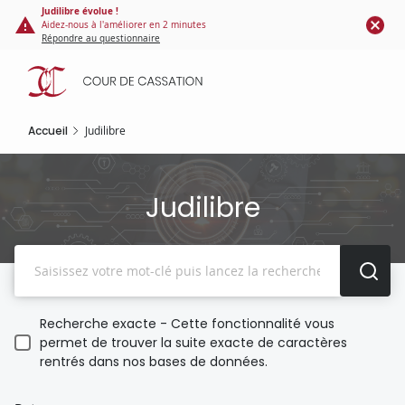
Panneau de gestion des cookies
Aller
Judilibre évolue !
Aidez-nous à l'améliorer en 2 minutes
au
Répondre au questionnaire
contenu
principal
Accueil
Judilibre
Judilibre
Recherche
Recherche exacte - Cette fonctionnalité vous
permet de trouver la suite exacte de caractères
rentrés dans nos bases de données.