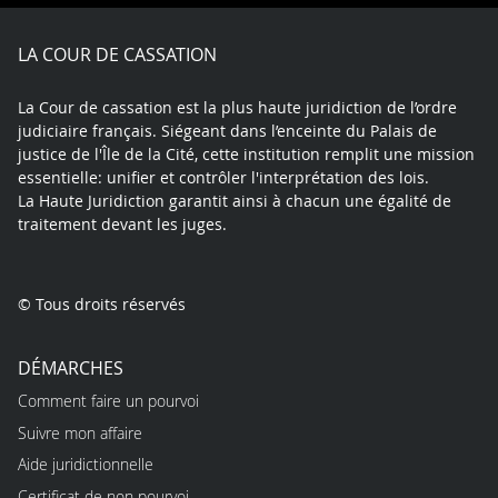
Facebook
X
Youtube
LinkedIn
Instagram
Blue
play
LA COUR DE CASSATION
La Cour de cassation est la plus haute juridiction de l’ordre
judiciaire français. Siégeant dans l’enceinte du Palais de
justice de l'Île de la Cité, cette institution remplit une mission
essentielle: unifier et contrôler l'interprétation des lois.
La Haute Juridiction garantit ainsi à chacun une égalité de
traitement devant les juges.
© Tous droits réservés
DÉMARCHES
Comment faire un pourvoi
Suivre mon affaire
Aide juridictionnelle
Certificat de non pourvoi