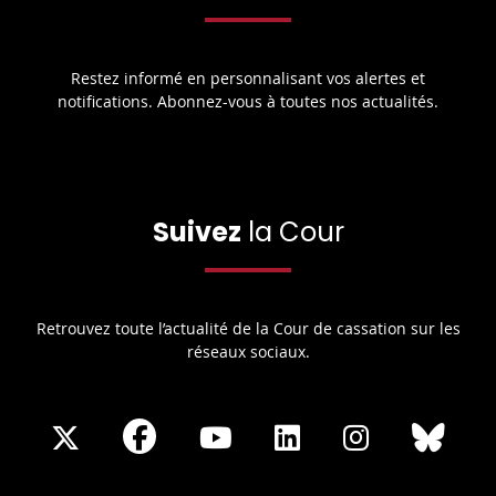
Restez informé en personnalisant vos alertes et
notifications. Abonnez-vous à toutes nos actualités.
Suivez
la Cour
Retrouvez toute l’actualité de la Cour de cassation sur les
réseaux sociaux.
Share
Share
Share
Share
Sha
Share
on
on
on
on
on
on