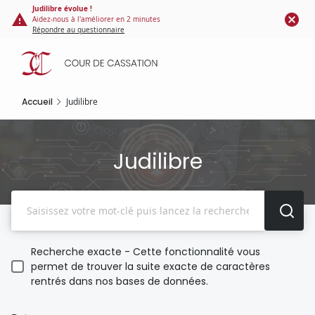
Panneau de gestion des cookies
Aller
Judilibre évolue !
Aidez-nous à l'améliorer en 2 minutes
au
Répondre au questionnaire
contenu
principal
Accueil
Judilibre
Judilibre
Recherche
Recherche exacte - Cette fonctionnalité vous
permet de trouver la suite exacte de caractères
rentrés dans nos bases de données.