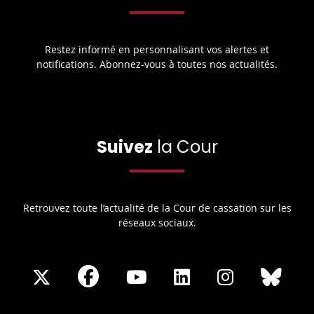
Restez informé en personnalisant vos alertes et
notifications. Abonnez-vous à toutes nos actualités.
Suivez
la Cour
Retrouvez toute l’actualité de la Cour de cassation sur les
réseaux sociaux.
Share
Share
Share
Share
Sha
Share
on
on
on
on
on
on