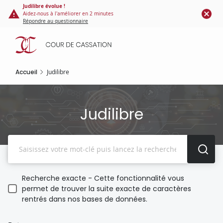
Panneau de gestion des cookies
Aller
Judilibre évolue !
Aidez-nous à l'améliorer en 2 minutes
au
Répondre au questionnaire
contenu
principal
Accueil
Judilibre
Judilibre
Recherche
Recherche exacte - Cette fonctionnalité vous
permet de trouver la suite exacte de caractères
rentrés dans nos bases de données.