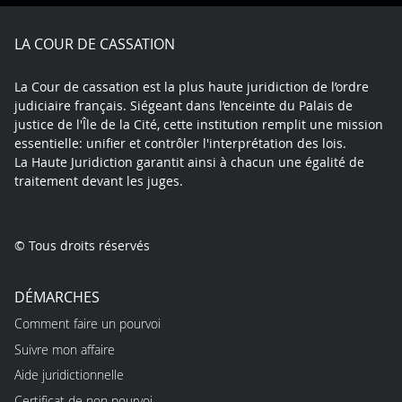
Facebook
X
Youtube
LinkedIn
Instagram
Blue
play
LA COUR DE CASSATION
La Cour de cassation est la plus haute juridiction de l’ordre
judiciaire français. Siégeant dans l’enceinte du Palais de
justice de l'Île de la Cité, cette institution remplit une mission
essentielle: unifier et contrôler l'interprétation des lois.
La Haute Juridiction garantit ainsi à chacun une égalité de
traitement devant les juges.
© Tous droits réservés
DÉMARCHES
Comment faire un pourvoi
Suivre mon affaire
Aide juridictionnelle
Certificat de non pourvoi