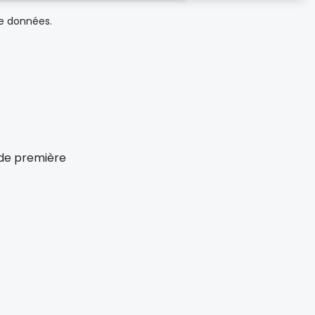
de données.
x de première