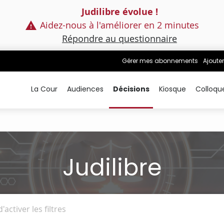
Judilibre évolue !
Aidez-nous à l'améliorer en 2 minutes
Répondre au questionnaire
Gérer mes abonnements
Ajouter
La Cour
Audiences
Décisions
Kiosque
Colloqu
Judilibre