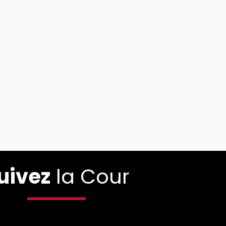
uivez
la Cour