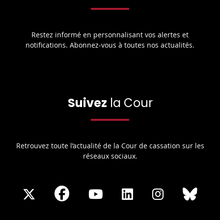
Restez informé en personnalisant vos alertes et
notifications. Abonnez-vous à toutes nos actualités.
Suivez
la Cour
Retrouvez toute l’actualité de la Cour de cassation sur les
réseaux sociaux.
Share
Share
Share
Share
Sha
Share
on
on
on
on
on
on