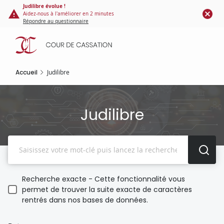
Panneau de gestion des cookies
Aller
Judilibre évolue !
Aidez-nous à l'améliorer en 2 minutes
au
Répondre au questionnaire
contenu
principal
Accueil
Judilibre
Judilibre
Recherche
Recherche exacte - Cette fonctionnalité vous
permet de trouver la suite exacte de caractères
rentrés dans nos bases de données.