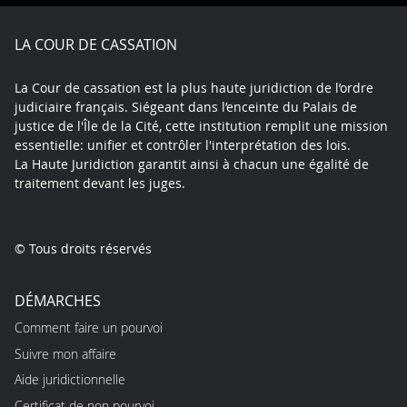
Facebook
X
Youtube
LinkedIn
Instagram
Blue
play
LA COUR DE CASSATION
La Cour de cassation est la plus haute juridiction de l’ordre
judiciaire français. Siégeant dans l’enceinte du Palais de
justice de l'Île de la Cité, cette institution remplit une mission
essentielle: unifier et contrôler l'interprétation des lois.
La Haute Juridiction garantit ainsi à chacun une égalité de
traitement devant les juges.
© Tous droits réservés
DÉMARCHES
Comment faire un pourvoi
Suivre mon affaire
Aide juridictionnelle
Certificat de non pourvoi