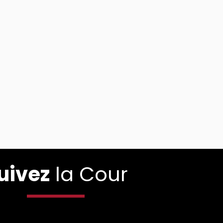
uivez
la Cour