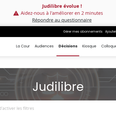
Judilibre évolue !
Aidez-nous à l'améliorer en 2 minutes
Répondre au questionnaire
Gérer mes abonnements
Ajouter
La Cour
Audiences
Décisions
Kiosque
Colloqu
Judilibre