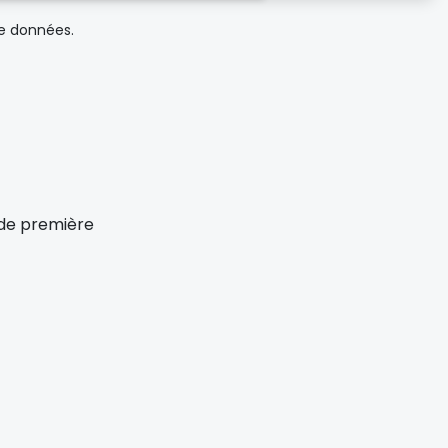
de données.
x de première