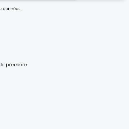
de données.
x de première