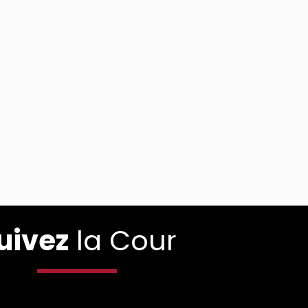
uivez
la Cour