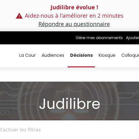
Judilibre évolue !
Aidez-nous à l'améliorer en 2 minutes
Répondre au questionnaire
Gérer mes abonnements
Ajouter
La Cour
Audiences
Décisions
Kiosque
Colloqu
Judilibre