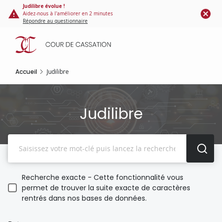
Panneau de gestion des cookies
Aller
Judilibre évolue !
Aidez-nous à l'améliorer en 2 minutes
au
Répondre au questionnaire
contenu
principal
Accueil
Judilibre
Judilibre
Recherche
Recherche exacte - Cette fonctionnalité vous
permet de trouver la suite exacte de caractères
rentrés dans nos bases de données.