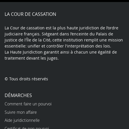
Facebook
X
Youtube
LinkedIn
Instagram
Blue
play
LA COUR DE CASSATION
La Cour de cassation est la plus haute juridiction de l’ordre
judiciaire français. Siégeant dans l’enceinte du Palais de
justice de l'Île de la Cité, cette institution remplit une mission
essentielle: unifier et contrôler l'interprétation des lois.
La Haute Juridiction garantit ainsi à chacun une égalité de
traitement devant les juges.
© Tous droits réservés
DÉMARCHES
Comment faire un pourvoi
Suivre mon affaire
Aide juridictionnelle
Certificat de non pourvoi