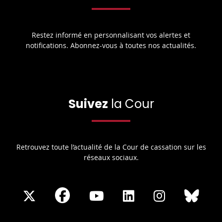
Restez informé en personnalisant vos alertes et
notifications. Abonnez-vous à toutes nos actualités.
Suivez
la Cour
Retrouvez toute l’actualité de la Cour de cassation sur les
réseaux sociaux.
Share
Share
Share
Share
Sha
Share
on
on
on
on
on
on