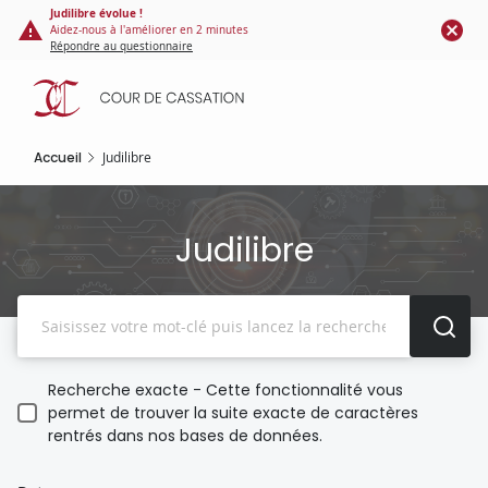
Panneau de gestion des cookies
Aller
Judilibre évolue !
Aidez-nous à l'améliorer en 2 minutes
au
Répondre au questionnaire
contenu
principal
Accueil
Judilibre
Judilibre
Recherche
Recherche exacte - Cette fonctionnalité vous
permet de trouver la suite exacte de caractères
rentrés dans nos bases de données.