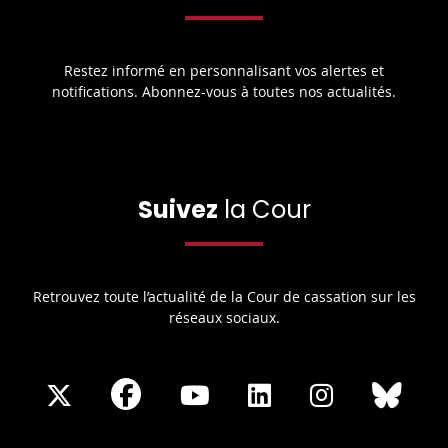
Restez informé en personnalisant vos alertes et
notifications. Abonnez-vous à toutes nos actualités.
Suivez
la Cour
Retrouvez toute l’actualité de la Cour de cassation sur les
réseaux sociaux.
Share
Share
Share
Share
Sha
Share
on
on
on
on
on
on