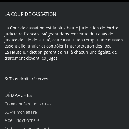
Facebook
X
Youtube
LinkedIn
Instagram
Blue
play
LA COUR DE CASSATION
La Cour de cassation est la plus haute juridiction de l’ordre
judiciaire français. Siégeant dans l’enceinte du Palais de
justice de l'Île de la Cité, cette institution remplit une mission
essentielle: unifier et contrôler l'interprétation des lois.
La Haute Juridiction garantit ainsi à chacun une égalité de
traitement devant les juges.
© Tous droits réservés
DÉMARCHES
Comment faire un pourvoi
Suivre mon affaire
Aide juridictionnelle
Certificat de non pourvoi