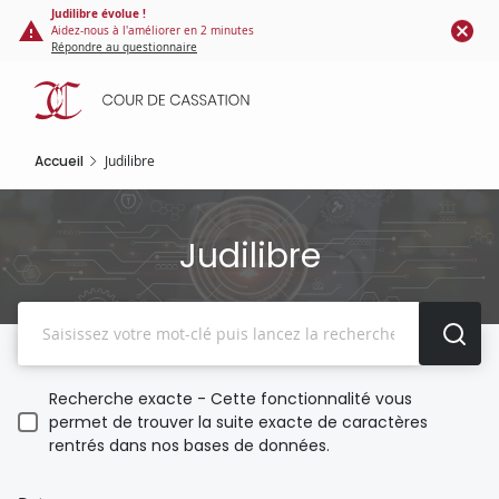
Panneau de gestion des cookies
Aller
Judilibre évolue !
Aidez-nous à l'améliorer en 2 minutes
au
Répondre au questionnaire
contenu
principal
Accueil
Judilibre
Judilibre
Recherche
Recherche exacte - Cette fonctionnalité vous
permet de trouver la suite exacte de caractères
rentrés dans nos bases de données.