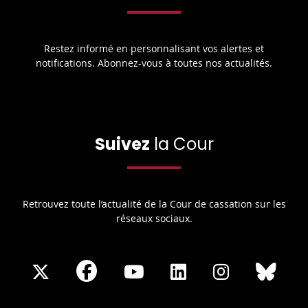
Restez informé en personnalisant vos alertes et
notifications. Abonnez-vous à toutes nos actualités.
Suivez
la Cour
Retrouvez toute l’actualité de la Cour de cassation sur les
réseaux sociaux.
Share
Share
Share
Share
Sha
Share
on
on
on
on
on
on