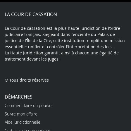
Facebook
X
Youtube
LinkedIn
Instagram
Blue
play
LA COUR DE CASSATION
La Cour de cassation est la plus haute juridiction de l’ordre
judiciaire français. Siégeant dans l’enceinte du Palais de
justice de l'Île de la Cité, cette institution remplit une mission
essentielle: unifier et contrôler l'interprétation des lois.
La Haute Juridiction garantit ainsi à chacun une égalité de
traitement devant les juges.
© Tous droits réservés
DÉMARCHES
Comment faire un pourvoi
Suivre mon affaire
Aide juridictionnelle
Certificat de non pourvoi