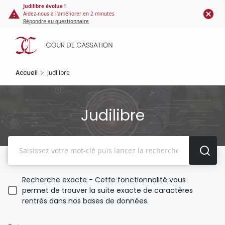
Panneau de gestion des cookies
Aller
Judilibre évolue !
Aidez-nous à l'améliorer en 2 minutes
au
Répondre au questionnaire
contenu
principal
Accueil
Judilibre
Judilibre
Recherche
Recherche exacte - Cette fonctionnalité vous
permet de trouver la suite exacte de caractères
rentrés dans nos bases de données.