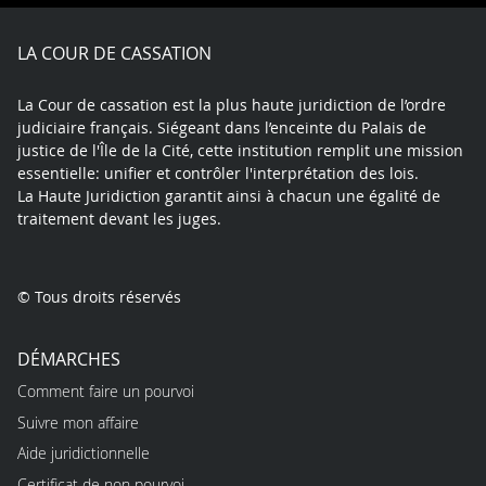
Facebook
X
Youtube
LinkedIn
Instagram
Blue
play
LA COUR DE CASSATION
La Cour de cassation est la plus haute juridiction de l’ordre
judiciaire français. Siégeant dans l’enceinte du Palais de
justice de l'Île de la Cité, cette institution remplit une mission
essentielle: unifier et contrôler l'interprétation des lois.
La Haute Juridiction garantit ainsi à chacun une égalité de
traitement devant les juges.
© Tous droits réservés
DÉMARCHES
Comment faire un pourvoi
Suivre mon affaire
Aide juridictionnelle
Certificat de non pourvoi