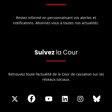
Restez informé en personnalisant vos alertes et
notifications. Abonnez-vous à toutes nos actualités.
Suivez
la Cour
Retrouvez toute l’actualité de la Cour de cassation sur les
réseaux sociaux.
Share
Share
Share
Share
Sha
Share
on
on
on
on
on
on