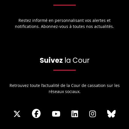
Restez informé en personnalisant vos alertes et
notifications. Abonnez-vous à toutes nos actualités.
Suivez
la Cour
Retrouvez toute l’actualité de la Cour de cassation sur les
réseaux sociaux.
Share
Share
Share
Share
Sha
Share
on
on
on
on
on
on