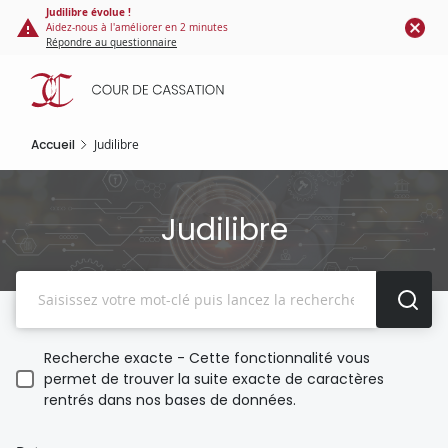
Panneau de gestion des cookies
Aller
Judilibre évolue !
Aidez-nous à l'améliorer en 2 minutes
au
Répondre au questionnaire
contenu
principal
Accueil
Judilibre
Judilibre
Recherche
Recherche exacte - Cette fonctionnalité vous
permet de trouver la suite exacte de caractères
rentrés dans nos bases de données.