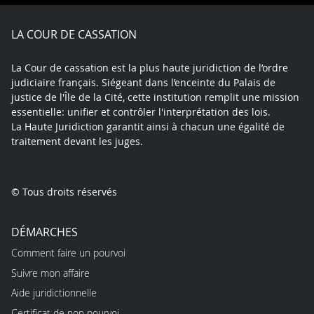
Facebook
X
Youtube
LinkedIn
Instagram
Blue
play
LA COUR DE CASSATION
La Cour de cassation est la plus haute juridiction de l’ordre
judiciaire français. Siégeant dans l’enceinte du Palais de
justice de l'Île de la Cité, cette institution remplit une mission
essentielle: unifier et contrôler l'interprétation des lois.
La Haute Juridiction garantit ainsi à chacun une égalité de
traitement devant les juges.
© Tous droits réservés
DÉMARCHES
Comment faire un pourvoi
Suivre mon affaire
Aide juridictionnelle
Certificat de non pourvoi