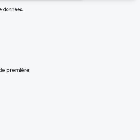
de données.
x de première