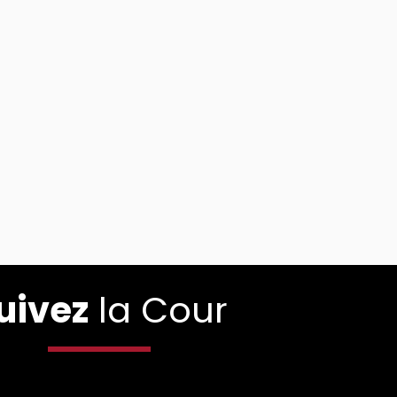
uivez
la Cour