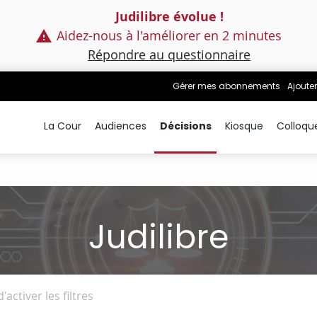
Judilibre évolue !
Aidez-nous à l'améliorer en 2 minutes
Répondre au questionnaire
Gérer mes abonnements
Ajouter
La Cour
Audiences
Décisions
Kiosque
Colloqu
Judilibre