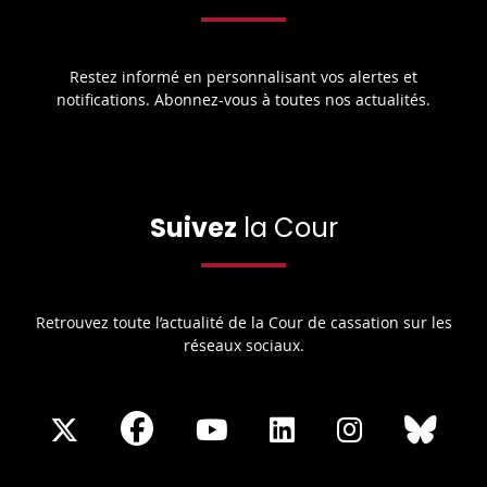
Restez informé en personnalisant vos alertes et
notifications. Abonnez-vous à toutes nos actualités.
Suivez
la Cour
Retrouvez toute l’actualité de la Cour de cassation sur les
réseaux sociaux.
Share
Share
Share
Share
Sha
Share
on
on
on
on
on
on