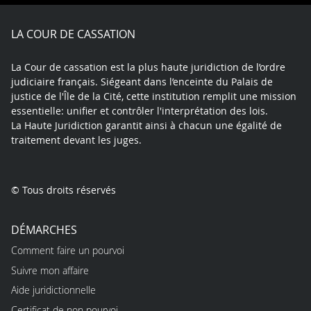
Facebook
X
Youtube
LinkedIn
Instagram
Blue
play
LA COUR DE CASSATION
La Cour de cassation est la plus haute juridiction de l’ordre
judiciaire français. Siégeant dans l’enceinte du Palais de
justice de l'Île de la Cité, cette institution remplit une mission
essentielle: unifier et contrôler l'interprétation des lois.
La Haute Juridiction garantit ainsi à chacun une égalité de
traitement devant les juges.
© Tous droits réservés
DÉMARCHES
Comment faire un pourvoi
Suivre mon affaire
Aide juridictionnelle
Certificat de non pourvoi