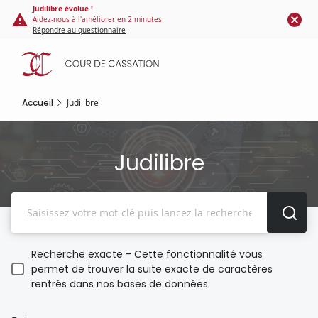
Panneau de gestion des cookies
Aller
Judilibre évolue !
Aidez-nous à l'améliorer en 2 minutes
au
Répondre au questionnaire
contenu
principal
Accueil
Judilibre
Judilibre
Recherche
Recherche exacte - Cette fonctionnalité vous
permet de trouver la suite exacte de caractères
rentrés dans nos bases de données.