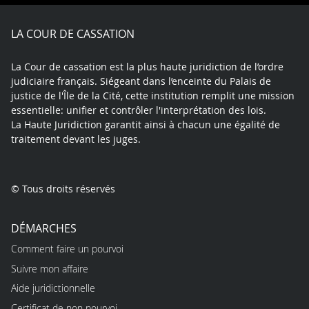
Facebook
X
Youtube
LinkedIn
Instagram
Blue
play
LA COUR DE CASSATION
La Cour de cassation est la plus haute juridiction de l’ordre
judiciaire français. Siégeant dans l’enceinte du Palais de
justice de l'Île de la Cité, cette institution remplit une mission
essentielle: unifier et contrôler l'interprétation des lois.
La Haute Juridiction garantit ainsi à chacun une égalité de
traitement devant les juges.
© Tous droits réservés
DÉMARCHES
Comment faire un pourvoi
Suivre mon affaire
Aide juridictionnelle
Certificat de non pourvoi