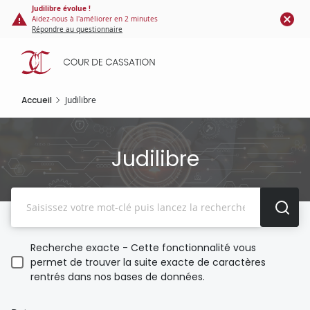
Panneau de gestion des cookies
Aller
Judilibre évolue !
Aidez-nous à l'améliorer en 2 minutes
au
Répondre au questionnaire
contenu
principal
Accueil
Judilibre
Judilibre
Recherche
Recherche exacte - Cette fonctionnalité vous
permet de trouver la suite exacte de caractères
rentrés dans nos bases de données.