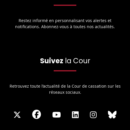
Restez informé en personnalisant vos alertes et
notifications. Abonnez-vous à toutes nos actualités.
Suivez
la Cour
Retrouvez toute l’actualité de la Cour de cassation sur les
réseaux sociaux.
Share
Share
Share
Share
Sha
Share
on
on
on
on
on
on