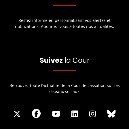
Restez informé en personnalisant vos alertes et
notifications. Abonnez-vous à toutes nos actualités.
Suivez
la Cour
Retrouvez toute l’actualité de la Cour de cassation sur les
réseaux sociaux.
Share
Share
Share
Share
Sha
Share
on
on
on
on
on
on