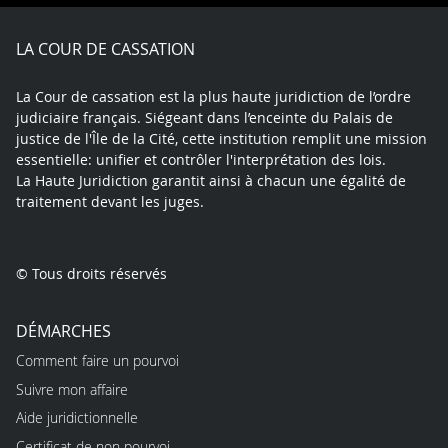
Facebook
X
Youtube
LinkedIn
Instagram
Blue
play
LA COUR DE CASSATION
La Cour de cassation est la plus haute juridiction de l’ordre
judiciaire français. Siégeant dans l’enceinte du Palais de
justice de l'Île de la Cité, cette institution remplit une mission
essentielle: unifier et contrôler l'interprétation des lois.
La Haute Juridiction garantit ainsi à chacun une égalité de
traitement devant les juges.
© Tous droits réservés
DÉMARCHES
Comment faire un pourvoi
Suivre mon affaire
Aide juridictionnelle
Certificat de non pourvoi