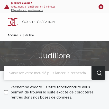
Panneau de gestion des cookies
Aller
Judilibre évolue !
Aidez-nous à l'améliorer en 2 minutes
au
Répondre au questionnaire
contenu
principal
Accueil
Judilibre
Judilibre
Recherche
Recherche exacte - Cette fonctionnalité vous
permet de trouver la suite exacte de caractères
rentrés dans nos bases de données.