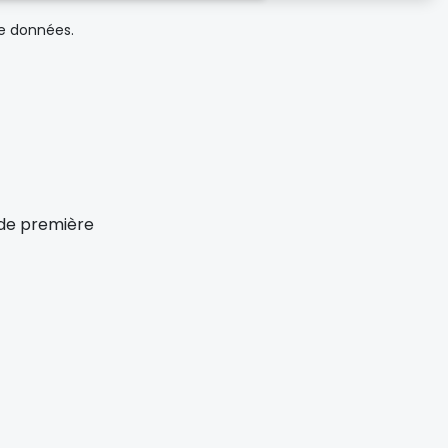
de données.
x de première