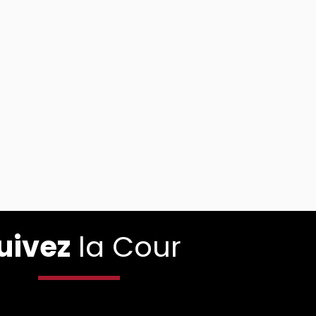
uivez
la Cour