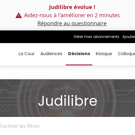
Judilibre évolue !
Aidez-nous à l'améliorer en 2 minutes
Répondre au questionnaire
Gérer mes abonnements
Ajouter
La Cour
Audiences
Décisions
Kiosque
Colloqu
Judilibre