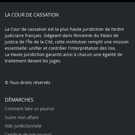
Facebook
X
Youtube
LinkedIn
Instagram
Blue
play
LA COUR DE CASSATION
La Cour de cassation est la plus haute juridiction de l’ordre
judiciaire français. Siégeant dans l’enceinte du Palais de
justice de l'Île de la Cité, cette institution remplit une mission
essentielle: unifier et contrôler l'interprétation des lois.
La Haute Juridiction garantit ainsi à chacun une égalité de
traitement devant les juges.
© Tous droits réservés
DÉMARCHES
Comment faire un pourvoi
Suivre mon affaire
Aide juridictionnelle
Certificat de non pourvoi