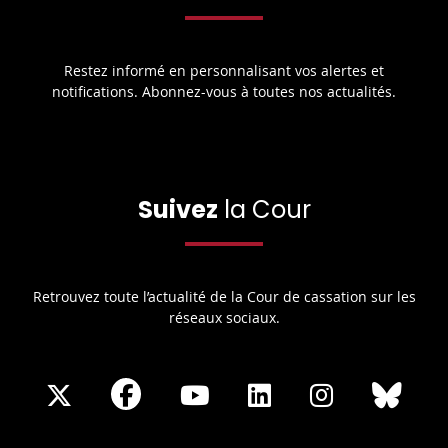
Restez informé en personnalisant vos alertes et
notifications. Abonnez-vous à toutes nos actualités.
Suivez
la Cour
Retrouvez toute l’actualité de la Cour de cassation sur les
réseaux sociaux.
Share
Share
Share
Share
Sha
Share
on
on
on
on
on
on