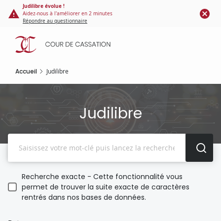
Panneau de gestion des cookies
Aller
Judilibre évolue !
Aidez-nous à l'améliorer en 2 minutes
au
Répondre au questionnaire
contenu
principal
Accueil
Judilibre
Judilibre
Recherche
Recherche exacte - Cette fonctionnalité vous
permet de trouver la suite exacte de caractères
rentrés dans nos bases de données.