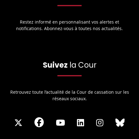
Restez informé en personnalisant vos alertes et
notifications. Abonnez-vous à toutes nos actualités.
Suivez
la Cour
Retrouvez toute l’actualité de la Cour de cassation sur les
réseaux sociaux.
Share
Share
Share
Share
Sha
Share
on
on
on
on
on
on