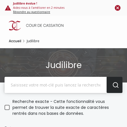
Panneau de gestion des cookies
Aller
Judilibre évolue !
Aidez-nous à l'améliorer en 2 minutes
au
Répondre au questionnaire
contenu
principal
Accueil
Judilibre
Judilibre
Recherche
Recherche exacte - Cette fonctionnalité vous
permet de trouver la suite exacte de caractères
rentrés dans nos bases de données.