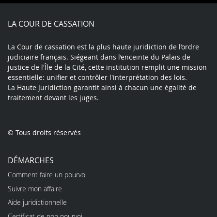
Facebook
X
Youtube
LinkedIn
Instagram
Blue
play
LA COUR DE CASSATION
La Cour de cassation est la plus haute juridiction de l’ordre
judiciaire français. Siégeant dans l’enceinte du Palais de
justice de l'Île de la Cité, cette institution remplit une mission
essentielle: unifier et contrôler l'interprétation des lois.
La Haute Juridiction garantit ainsi à chacun une égalité de
traitement devant les juges.
© Tous droits réservés
DÉMARCHES
Comment faire un pourvoi
Suivre mon affaire
Aide juridictionnelle
Certificat de non pourvoi