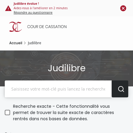
Panneau de gestion des cookies
Aller
Judilibre évolue !
Aidez-nous à l'améliorer en 2 minutes
au
Répondre au questionnaire
contenu
principal
Accueil
Judilibre
Judilibre
Recherche
Recherche exacte - Cette fonctionnalité vous
permet de trouver la suite exacte de caractères
rentrés dans nos bases de données.