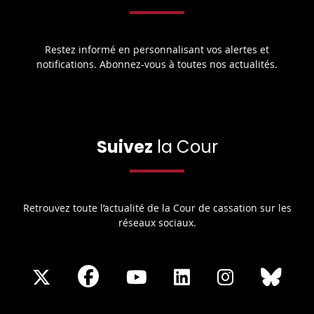
Restez informé en personnalisant vos alertes et
notifications. Abonnez-vous à toutes nos actualités.
Suivez
la Cour
Retrouvez toute l’actualité de la Cour de cassation sur les
réseaux sociaux.
Share
Share
Share
Share
Sha
Share
on
on
on
on
on
on