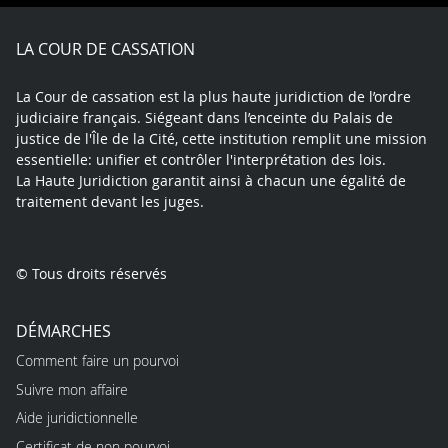
Facebook
X
Youtube
LinkedIn
Instagram
Blue
play
LA COUR DE CASSATION
La Cour de cassation est la plus haute juridiction de l’ordre
judiciaire français. Siégeant dans l’enceinte du Palais de
justice de l'Île de la Cité, cette institution remplit une mission
essentielle: unifier et contrôler l'interprétation des lois.
La Haute Juridiction garantit ainsi à chacun une égalité de
traitement devant les juges.
© Tous droits réservés
DÉMARCHES
Comment faire un pourvoi
Suivre mon affaire
Aide juridictionnelle
Certificat de non pourvoi