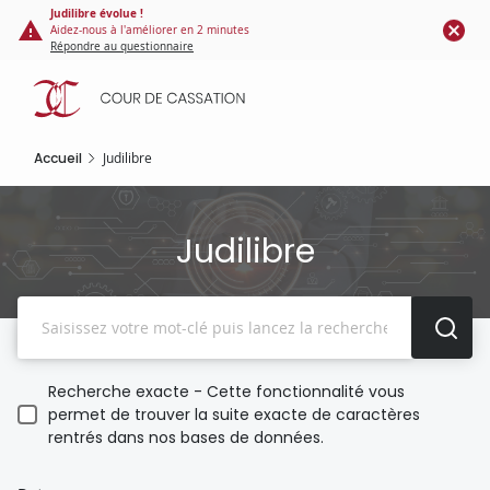
Panneau de gestion des cookies
Aller
Judilibre évolue !
Aidez-nous à l'améliorer en 2 minutes
au
Répondre au questionnaire
contenu
principal
Accueil
Judilibre
Judilibre
Recherche
Recherche exacte - Cette fonctionnalité vous
permet de trouver la suite exacte de caractères
rentrés dans nos bases de données.