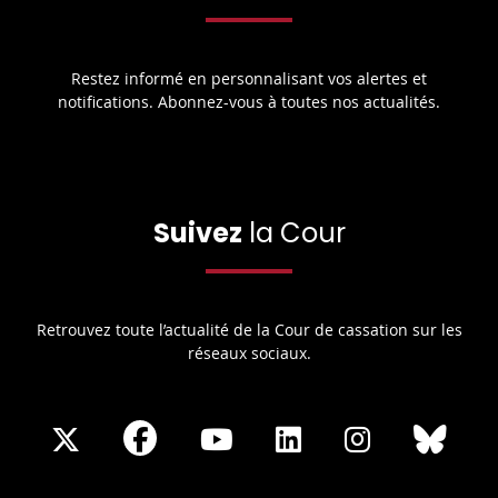
Restez informé en personnalisant vos alertes et
notifications. Abonnez-vous à toutes nos actualités.
Suivez
la Cour
Retrouvez toute l’actualité de la Cour de cassation sur les
réseaux sociaux.
Share
Share
Share
Share
Sha
Share
on
on
on
on
on
on