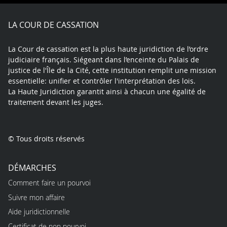
Facebook
X
Youtube
LinkedIn
Instagram
Blue
play
LA COUR DE CASSATION
La Cour de cassation est la plus haute juridiction de l’ordre
judiciaire français. Siégeant dans l’enceinte du Palais de
justice de l'Île de la Cité, cette institution remplit une mission
essentielle: unifier et contrôler l'interprétation des lois.
La Haute Juridiction garantit ainsi à chacun une égalité de
traitement devant les juges.
© Tous droits réservés
DÉMARCHES
Comment faire un pourvoi
Suivre mon affaire
Aide juridictionnelle
Certificat de non pourvoi