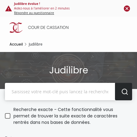
Panneau de gestion des cookies
Aller
Judilibre évolue !
Aidez-nous à l'améliorer en 2 minutes
au
Répondre au questionnaire
contenu
principal
Accueil
Judilibre
Judilibre
Recherche
Recherche exacte - Cette fonctionnalité vous
permet de trouver la suite exacte de caractères
rentrés dans nos bases de données.