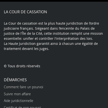
Facebook
X
Youtube
LinkedIn
Instagram
Blue
play
LA COUR DE CASSATION
La Cour de cassation est la plus haute juridiction de l’ordre
judiciaire français. Siégeant dans l’enceinte du Palais de
justice de l'Île de la Cité, cette institution remplit une mission
essentielle: unifier et contrôler l'interprétation des lois.
La Haute Juridiction garantit ainsi à chacun une égalité de
traitement devant les juges.
© Tous droits réservés
DÉMARCHES
Comment faire un pourvoi
Suivre mon affaire
Aide juridictionnelle
Certificat de non pourvoi