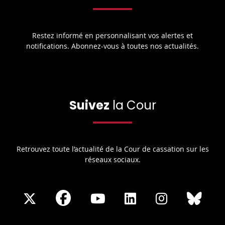
Restez informé en personnalisant vos alertes et
notifications. Abonnez-vous à toutes nos actualités.
Suivez
la Cour
Retrouvez toute l’actualité de la Cour de cassation sur les
réseaux sociaux.
Share
Share
Share
Share
Sha
Share
on
on
on
on
on
on