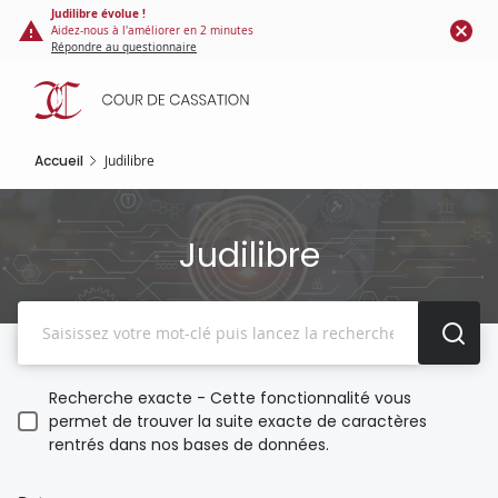
Panneau de gestion des cookies
Aller
Judilibre évolue !
Aidez-nous à l'améliorer en 2 minutes
au
Répondre au questionnaire
contenu
principal
Accueil
Judilibre
Judilibre
Recherche
Recherche exacte - Cette fonctionnalité vous
permet de trouver la suite exacte de caractères
rentrés dans nos bases de données.