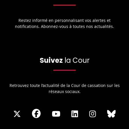
Restez informé en personnalisant vos alertes et
notifications. Abonnez-vous à toutes nos actualités.
Suivez
la Cour
Retrouvez toute l’actualité de la Cour de cassation sur les
réseaux sociaux.
Share
Share
Share
Share
Sha
Share
on
on
on
on
on
on