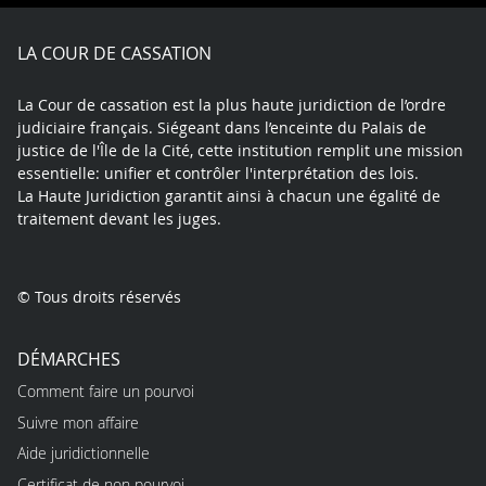
Facebook
X
Youtube
LinkedIn
Instagram
Blue
play
LA COUR DE CASSATION
La Cour de cassation est la plus haute juridiction de l’ordre
judiciaire français. Siégeant dans l’enceinte du Palais de
justice de l'Île de la Cité, cette institution remplit une mission
essentielle: unifier et contrôler l'interprétation des lois.
La Haute Juridiction garantit ainsi à chacun une égalité de
traitement devant les juges.
© Tous droits réservés
DÉMARCHES
Comment faire un pourvoi
Suivre mon affaire
Aide juridictionnelle
Certificat de non pourvoi