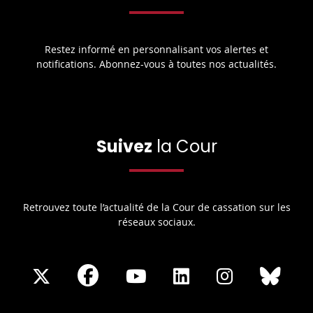
Restez informé en personnalisant vos alertes et
notifications. Abonnez-vous à toutes nos actualités.
Suivez
la Cour
Retrouvez toute l’actualité de la Cour de cassation sur les
réseaux sociaux.
Share
Share
Share
Share
Sha
Share
on
on
on
on
on
on