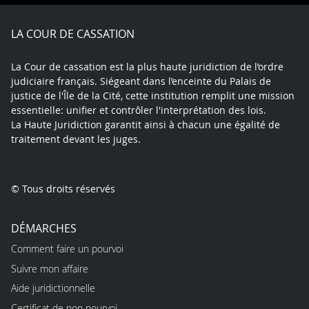
Facebook
X
Youtube
LinkedIn
Instagram
Blue
play
LA COUR DE CASSATION
La Cour de cassation est la plus haute juridiction de l’ordre
judiciaire français. Siégeant dans l’enceinte du Palais de
justice de l'Île de la Cité, cette institution remplit une mission
essentielle: unifier et contrôler l'interprétation des lois.
La Haute Juridiction garantit ainsi à chacun une égalité de
traitement devant les juges.
© Tous droits réservés
DÉMARCHES
Comment faire un pourvoi
Suivre mon affaire
Aide juridictionnelle
Certificat de non pourvoi