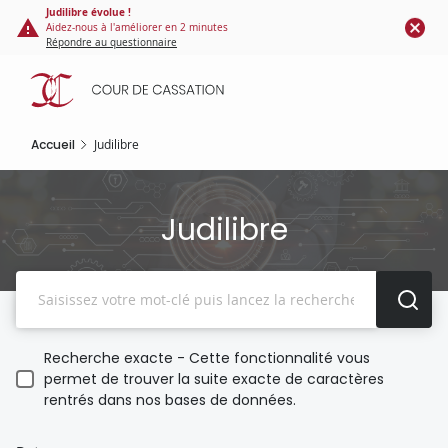
Panneau de gestion des cookies
Aller
Judilibre évolue !
Aidez-nous à l'améliorer en 2 minutes
au
Répondre au questionnaire
contenu
principal
Accueil
Judilibre
Judilibre
Recherche
Recherche exacte - Cette fonctionnalité vous
permet de trouver la suite exacte de caractères
rentrés dans nos bases de données.