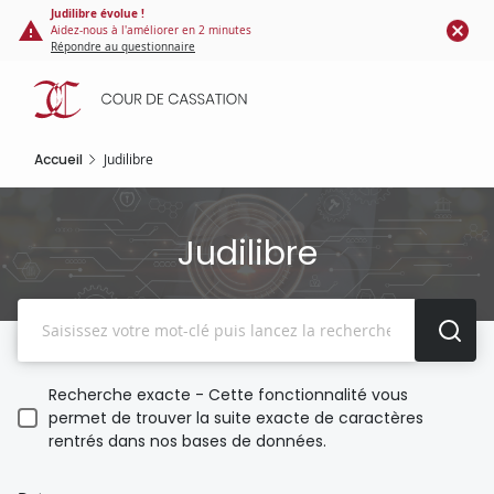
Panneau de gestion des cookies
Aller
Judilibre évolue !
Aidez-nous à l'améliorer en 2 minutes
au
Répondre au questionnaire
contenu
principal
Accueil
Judilibre
Judilibre
Recherche
Recherche exacte - Cette fonctionnalité vous
permet de trouver la suite exacte de caractères
rentrés dans nos bases de données.