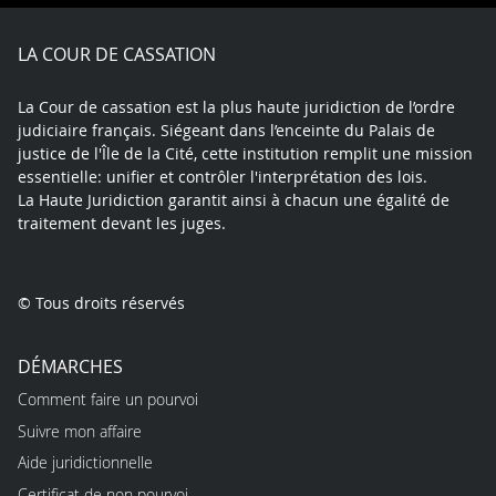
Facebook
X
Youtube
LinkedIn
Instagram
Blue
play
LA COUR DE CASSATION
La Cour de cassation est la plus haute juridiction de l’ordre
judiciaire français. Siégeant dans l’enceinte du Palais de
justice de l'Île de la Cité, cette institution remplit une mission
essentielle: unifier et contrôler l'interprétation des lois.
La Haute Juridiction garantit ainsi à chacun une égalité de
traitement devant les juges.
© Tous droits réservés
DÉMARCHES
Comment faire un pourvoi
Suivre mon affaire
Aide juridictionnelle
Certificat de non pourvoi