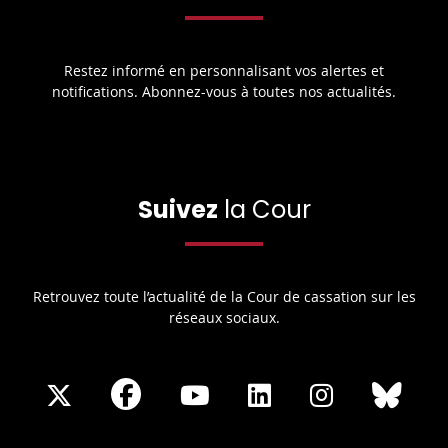
Restez informé en personnalisant vos alertes et
notifications. Abonnez-vous à toutes nos actualités.
Suivez
la Cour
Retrouvez toute l’actualité de la Cour de cassation sur les
réseaux sociaux.
Share
Share
Share
Share
Sha
Share
on
on
on
on
on
on