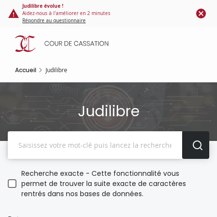
Panneau de gestion des cookies
Aller
Judilibre évolue !
Aidez-nous à l'améliorer en 2 minutes
au
Répondre au questionnaire
contenu
principal
Accueil
Judilibre
Judilibre
Recherche
Recherche exacte - Cette fonctionnalité vous
permet de trouver la suite exacte de caractères
rentrés dans nos bases de données.