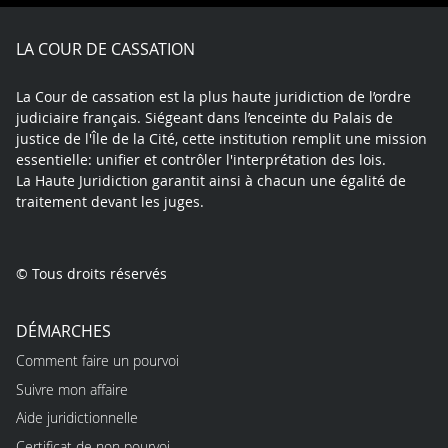
Facebook
X
Youtube
LinkedIn
Instagram
Blue
play
LA COUR DE CASSATION
La Cour de cassation est la plus haute juridiction de l’ordre
judiciaire français. Siégeant dans l’enceinte du Palais de
justice de l'Île de la Cité, cette institution remplit une mission
essentielle: unifier et contrôler l'interprétation des lois.
La Haute Juridiction garantit ainsi à chacun une égalité de
traitement devant les juges.
© Tous droits réservés
DÉMARCHES
Comment faire un pourvoi
Suivre mon affaire
Aide juridictionnelle
Certificat de non pourvoi