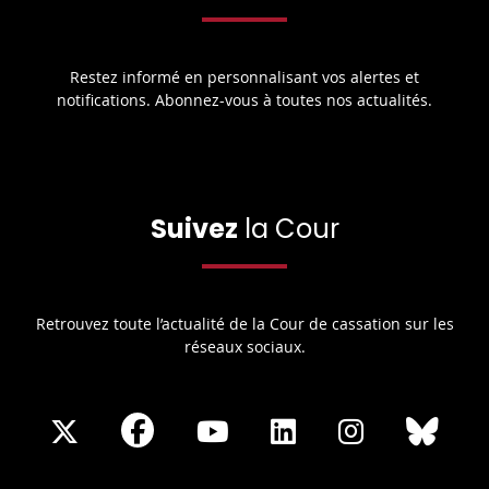
Restez informé en personnalisant vos alertes et
notifications. Abonnez-vous à toutes nos actualités.
Suivez
la Cour
Retrouvez toute l’actualité de la Cour de cassation sur les
réseaux sociaux.
Share
Share
Share
Share
Sha
Share
on
on
on
on
on
on