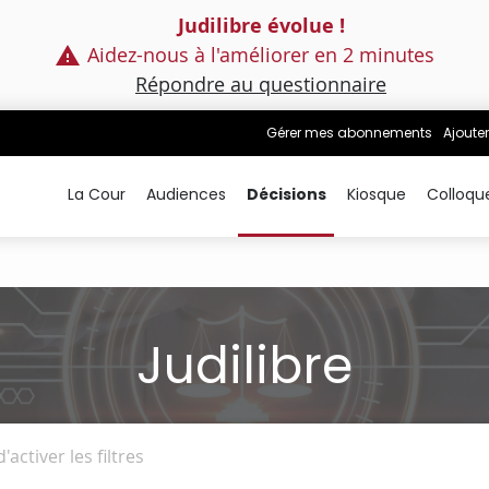
Judilibre évolue !
Aidez-nous à l'améliorer en 2 minutes
Répondre au questionnaire
Gérer mes abonnements
Ajouter
La Cour
Audiences
Décisions
Kiosque
Colloqu
Judilibre