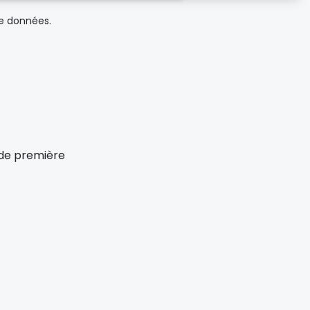
de données.
x de première