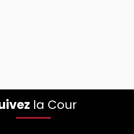
uivez
la Cour