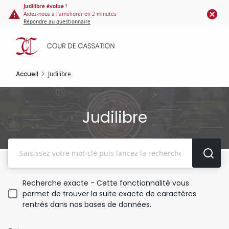
Panneau de gestion des cookies
Aller
Judilibre évolue !
Aidez-nous à l'améliorer en 2 minutes
au
Répondre au questionnaire
contenu
principal
Accueil
Judilibre
Judilibre
Recherche
Recherche exacte - Cette fonctionnalité vous
permet de trouver la suite exacte de caractères
rentrés dans nos bases de données.