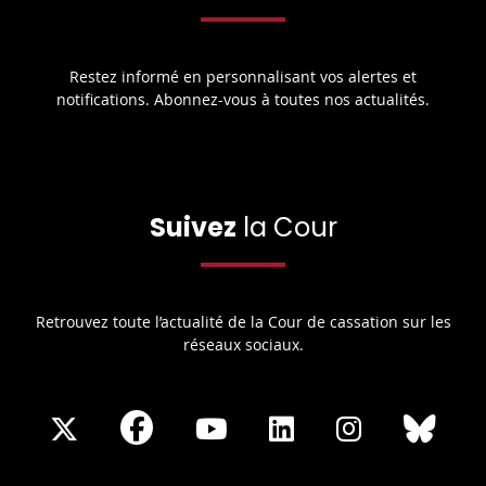
Restez informé en personnalisant vos alertes et
notifications. Abonnez-vous à toutes nos actualités.
Suivez
la Cour
Retrouvez toute l’actualité de la Cour de cassation sur les
réseaux sociaux.
Share
Share
Share
Share
Sha
Share
on
on
on
on
on
on