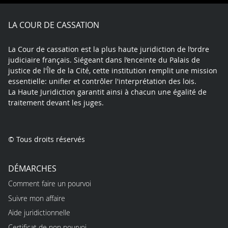
Facebook
X
Youtube
LinkedIn
Instagram
Blue
play
LA COUR DE CASSATION
La Cour de cassation est la plus haute juridiction de l’ordre
judiciaire français. Siégeant dans l’enceinte du Palais de
justice de l'Île de la Cité, cette institution remplit une mission
essentielle: unifier et contrôler l'interprétation des lois.
La Haute Juridiction garantit ainsi à chacun une égalité de
traitement devant les juges.
© Tous droits réservés
DÉMARCHES
Comment faire un pourvoi
Suivre mon affaire
Aide juridictionnelle
Certificat de non pourvoi