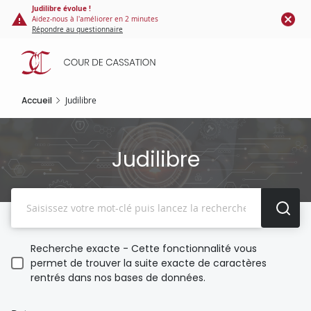
Panneau de gestion des cookies
Aller
Judilibre évolue !
Aidez-nous à l'améliorer en 2 minutes
au
Répondre au questionnaire
contenu
principal
Accueil
Judilibre
Judilibre
Recherche
Recherche exacte - Cette fonctionnalité vous
permet de trouver la suite exacte de caractères
rentrés dans nos bases de données.