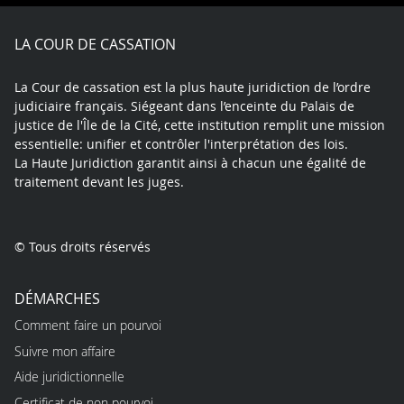
Facebook
X
Youtube
LinkedIn
Instagram
Blue
play
LA COUR DE CASSATION
La Cour de cassation est la plus haute juridiction de l’ordre
judiciaire français. Siégeant dans l’enceinte du Palais de
justice de l'Île de la Cité, cette institution remplit une mission
essentielle: unifier et contrôler l'interprétation des lois.
La Haute Juridiction garantit ainsi à chacun une égalité de
traitement devant les juges.
© Tous droits réservés
DÉMARCHES
Comment faire un pourvoi
Suivre mon affaire
Aide juridictionnelle
Certificat de non pourvoi