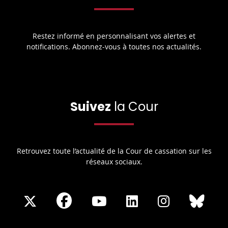
Restez informé en personnalisant vos alertes et
notifications. Abonnez-vous à toutes nos actualités.
Suivez
la Cour
Retrouvez toute l’actualité de la Cour de cassation sur les
réseaux sociaux.
Share
Share
Share
Share
Sha
Share
on
on
on
on
on
on