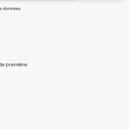
de données.
x de première