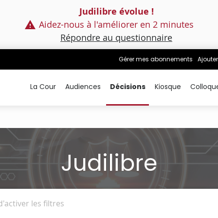
Judilibre évolue !
Aidez-nous à l'améliorer en 2 minutes
Répondre au questionnaire
Gérer mes abonnements
Ajouter
La Cour
Audiences
Décisions
Kiosque
Colloqu
Judilibre