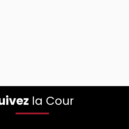
uivez
la Cour