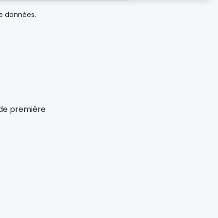
de données.
x de première