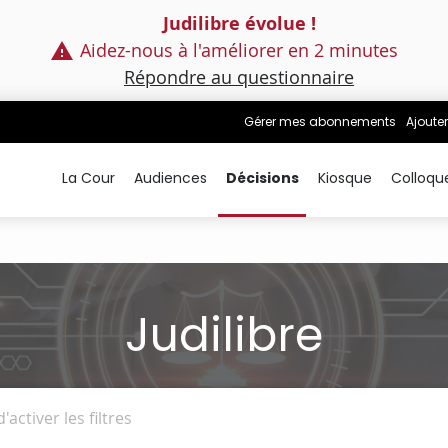
Judilibre évolue !
Aidez-nous à l'améliorer en 2 minutes
Répondre au questionnaire
Gérer mes abonnements
Ajouter
La Cour
Audiences
Décisions
Kiosque
Colloqu
Judilibre