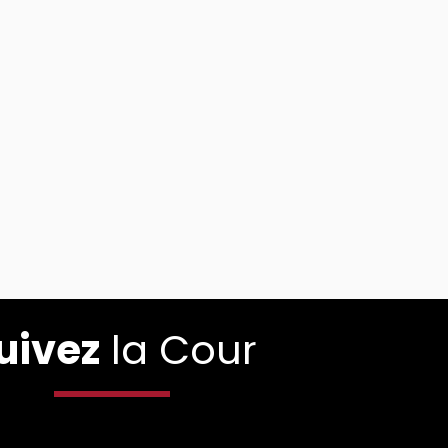
uivez
la Cour