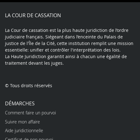
Facebook
X
Youtube
LinkedIn
Instagram
Blue
play
LA COUR DE CASSATION
La Cour de cassation est la plus haute juridiction de l’ordre
judiciaire français. Siégeant dans l’enceinte du Palais de
justice de l'Île de la Cité, cette institution remplit une mission
essentielle: unifier et contrôler l'interprétation des lois.
La Haute Juridiction garantit ainsi à chacun une égalité de
traitement devant les juges.
© Tous droits réservés
DÉMARCHES
Comment faire un pourvoi
Suivre mon affaire
Aide juridictionnelle
Certificat de non pourvoi