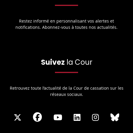
Restez informé en personnalisant vos alertes et
notifications. Abonnez-vous à toutes nos actualités.
Suivez
la Cour
Retrouvez toute l’actualité de la Cour de cassation sur les
réseaux sociaux.
Share
Share
Share
Share
Sha
Share
on
on
on
on
on
on