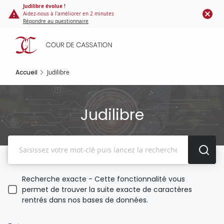
Panneau de gestion des cookies
Aller
Judilibre évolue !
Aidez-nous à l'améliorer en 2 minutes
au
Répondre au questionnaire
contenu
principal
Accueil
Judilibre
Judilibre
Recherche
Recherche exacte - Cette fonctionnalité vous
permet de trouver la suite exacte de caractères
rentrés dans nos bases de données.